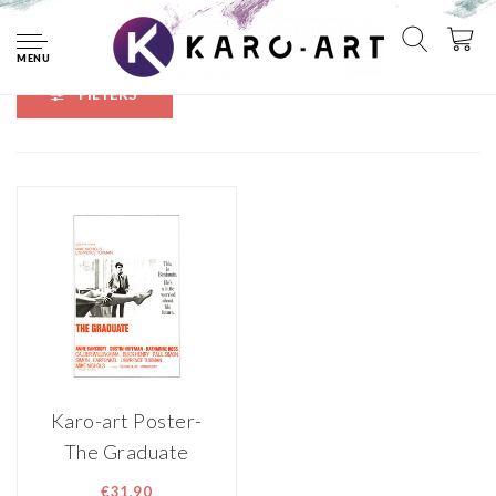
Home
Tags
Graduate
MENU
FILTERS
Karo-art Poster-
The Graduate
1967, Originele
€31,90