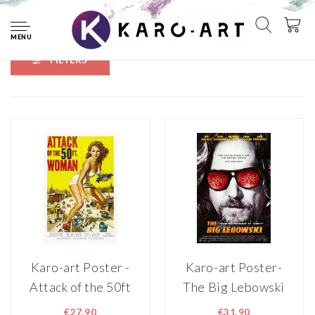
Home
Tags
Amerikaans
MENU
FILTERS
Karo-art Poster -
Karo-art Poster-
Attack of the 50ft
The Big Lebowski
woman, Cult film
1988, Originele
€27,90
€31,90