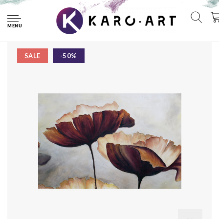
Home
Schilderij - Klaprozen (print van handgeschilderd) , Bruin
beige , Wanddecoratie - 100x70cm
MENU
SALE
-50%