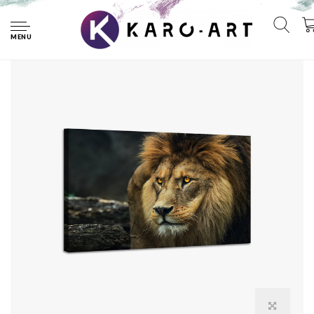
Home
Schilderij Portret van een Leeuw, 2 maten, premium print
MENU