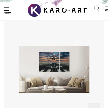
Home
Schilderij - Opstijgend vliegtuig, 120x80cm , Multikleur , 3
luik , Premium print
MENU