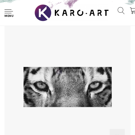
Home
Schilderij - Ogen van de tijger in zwart wit, eye of the tiger,
premium print , 2 maten
MENU