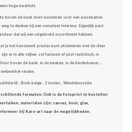
reem hoge kwaliteit.
 foto boven de bank doet wonderen voor een woonkamer.
t weg te denken bij een compleet interieur. Eigenlijk past
 vandaar dat wij een uitgebreid assortiment hebben.
 dat je het kunstwerk precies kunt afstemmen met de sfeer
zijn er in alle stijlen, vol fantasie of juist realistisch, in
… Voor boven de bank, in de keuken, in de kinderkamer…
e webwinkel vinden.
schilderd) , Bruin beige , 2 maten , Wanddecoratie
erschillende formaten: Ook is de fotoprint te bestellen
rluiken. materialen zijn: canvas, hout, glas,
Informeer bij Karo-art naar de mogelijkheden.