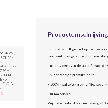
Productomschrijving
Dit doek wordt geprint op het beste c
SCHERM /
raamwerk. Een garantie voor levenslang
SCHERM -
MI
- na ontvangst van de track & trace de 
SAURUSSEN
172CM,
- super scherpe premium print.
NTEERD
ERD,
LZIJDIG
- 100% kwaliteitsgarantie. Niet goed, g
NT
50
- prima service.
Wij maken gebruik van een stevig 260 