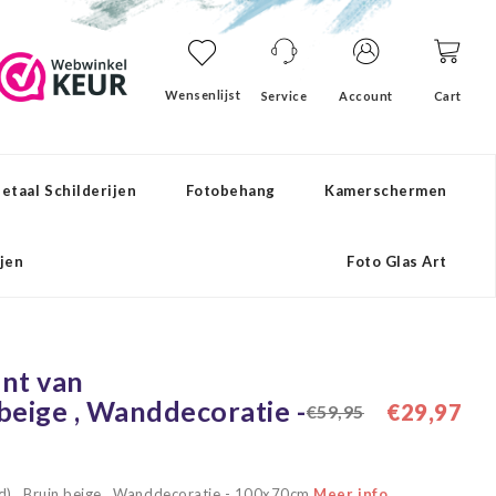
Wensenlijst
Service
Account
Cart
etaal Schilderijen
Fotobehang
Kamerschermen
ijen
Foto Glas Art
int van
 beige , Wanddecoratie -
€29,97
€59,95
erd) , Bruin beige , Wanddecoratie - 100x70cm
Meer info...