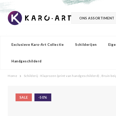
ONS ASSORTIMENT
Exclusieve Karo-Art Collectie
Schilderijen
Eige
Handgeschilderd
Home
Schilderij - Klaprozen (print van handgeschilderd) , Bruin 
SALE
-50%