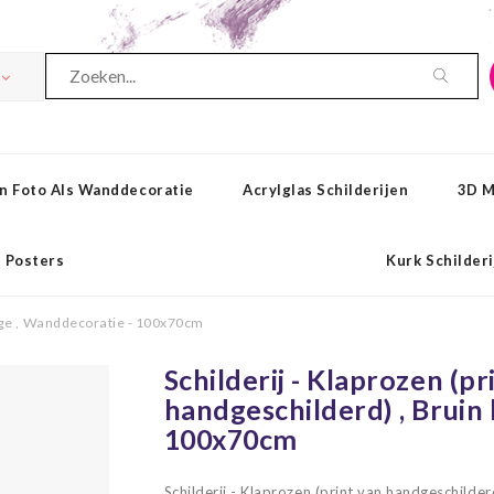
n Foto Als Wanddecoratie
Acrylglas Schilderijen
3D M
Posters
Kurk Schilder
beige , Wanddecoratie - 100x70cm
Schilderij - Klaprozen (pr
handgeschilderd) , Bruin
100x70cm
Schilderij - Klaprozen (print van handgeschild