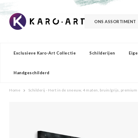
ONS ASSORTIMENT
Exclusieve Karo-Art Collectie
Schilderijen
Eige
Handgeschilderd
Home
Schilderij - Hert in de sneeuw, 4 maten, bruin/grijs, premium 