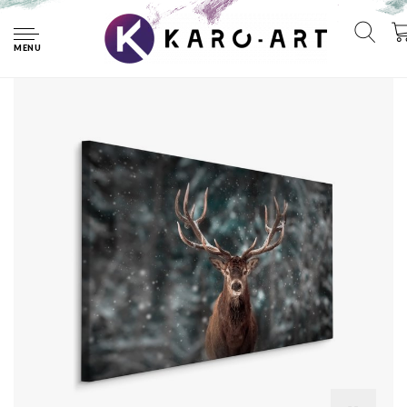
Home
Schilderij - Hert in de sneeuw, 4 maten, bruin/grijs, premium
print
MENU