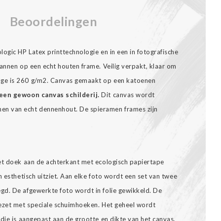
Beoordelingen
ogic HP Latex printtechnologie en in een in fotografische
annen op een echt houten frame. Veilig verpakt, klaar om
ge is 260 g/m2. Canvas gemaakt op een katoenen
een gewoon canvas schilderij.
Dit canvas wordt
n van echt dennenhout. De spieramen frames zijn
et doek aan de achterkant met ecologisch papiertape
n esthetisch uitziet. Aan elke foto wordt een set van twee
gd. De afgewerkte foto wordt in folie gewikkeld. De
gezet met speciale schuimhoeken. Het geheel wordt
die is aangepast aan de grootte en dikte van het canvas.