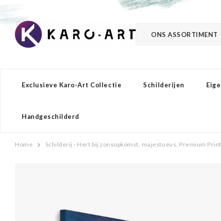
ONS ASSORTIMENT
Exclusieve Karo-Art Collectie
Schilderijen
Eige
Handgeschilderd
Home
Schilderij - Hert bij zonsopkomst, majestueus, Premium Prin