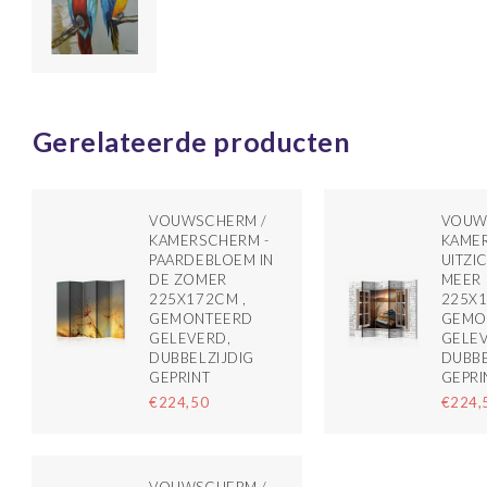
Gerelateerde producten
VOUWSCHERM /
VOUW
KAMERSCHERM -
KAMER
PAARDEBLOEM IN
UITZI
DE ZOMER
MEER
225X172CM ,
225X1
GEMONTEERD
GEMO
GELEVERD,
GELEV
DUBBELZIJDIG
DUBBE
GEPRINT
GEPRI
€224,50
€224,