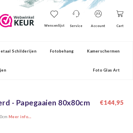
Wensenlijst
Service
Account
Cart
etaal Schilderijen
Fotobehang
Kamerschermen
ijen
Foto Glas Art
derd - Papegaaien 80x80cm
€144,95
x80cm
Meer info...