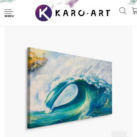
Home
Schilderij - Grote golf in Japan (print op canvas), blauw/wit,
premium print
MENU