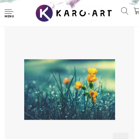
Home
Schilderij - Gele bloemen in het veld, Dauwdruppels,
Premium Print, wanddecoratie
MENU