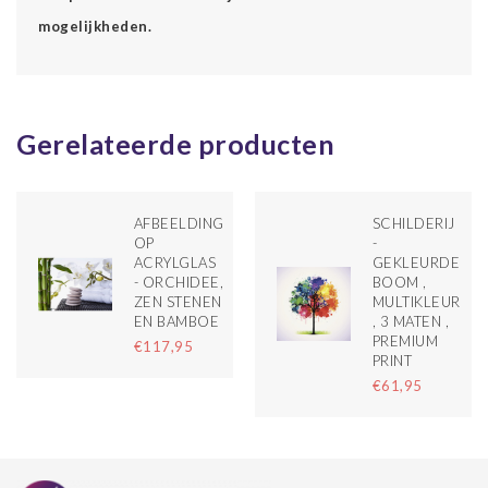
mogelijkheden.
Gerelateerde producten
AFBEELDING
SCHILDERIJ
OP
-
ACRYLGLAS
GEKLEURDE
RS,
- ORCHIDEE,
BOOM ,
N ,
ZEN STENEN
MULTIKLEUR
TIE
EN BAMBOE
, 3 MATEN ,
PREMIUM
€117,95
PRINT
€61,95