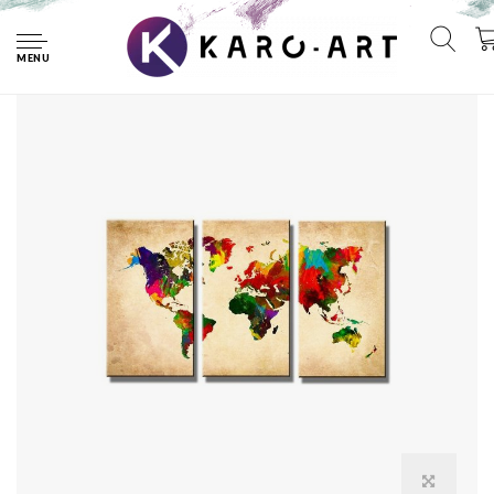
Home
Schilderij - Gekleurde Wereldkaart, 120X80cm, 3luik
MENU