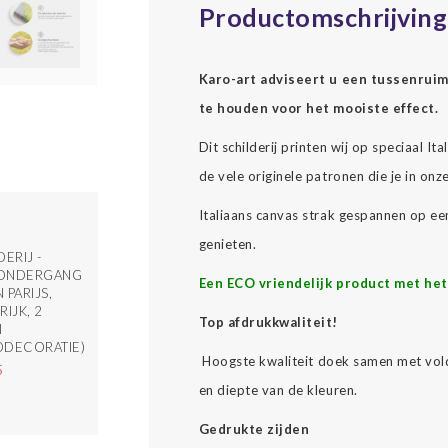
Productomschrijving
Karo-art adviseert u een tussenrui
te houden voor het mooiste effect.
Dit schilderij printen wij op speciaal It
de vele originele patronen die je in onz
Italiaans canvas strak gespannen op ee
genieten.
ERIJ -
ONDERGANG
Een ECO vriendelijk product met het
 PARIJS,
RIJK, 2
Top afdrukkwaliteit!
N
DDECORATIE)
Hoogste kwaliteit doek samen met vold
5
en diepte van de kleuren.
Gedrukte zijden