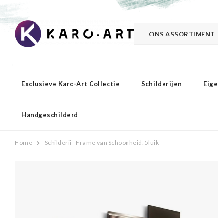
ONS ASSORTIMENT
Exclusieve Karo-Art Collectie
Schilderijen
Eige
Handgeschilderd
Home
Schilderij - Frame van Schoonheid, 5luik