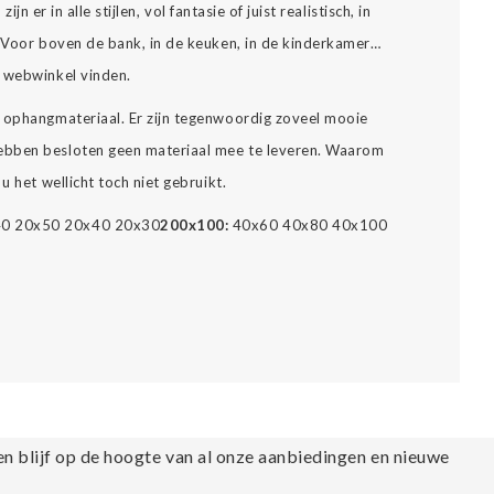
zijn er in alle stijlen, vol fantasie of juist realistisch, in
… Voor boven de bank, in de keuken, in de kinderkamer…
e webwinkel vinden.
 ophangmateriaal. Er zijn tegenwoordig zoveel mooie
ebben besloten geen materiaal mee te leveren. Waarom
 u het wellicht toch niet gebruikt.
0 20x50 20x40 20x30
200x100:
40x60 40x80 40x100
k
en blijf op de hoogte van al onze aanbiedingen en nieuwe