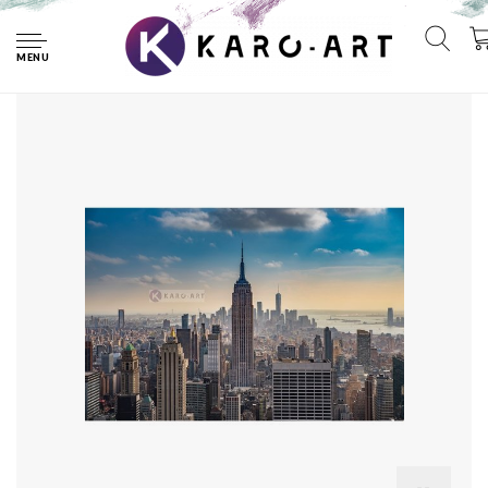
Home
Schilderij - Empire State Building New York City , Multikleur ,
2 maten , Premium print
MENU