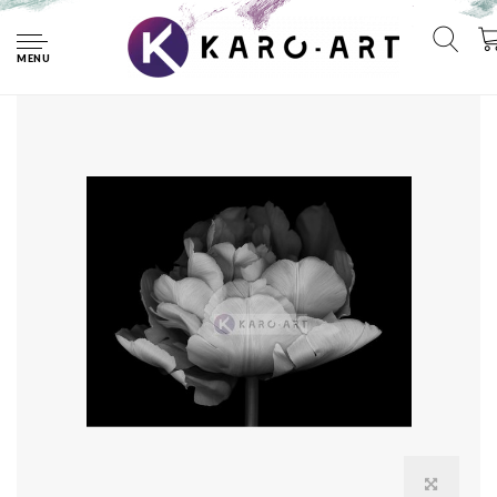
Home
Schilderij - Dubbele Tulp , Zwart wit , 3 maten , Premium print
MENU