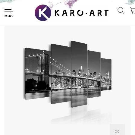
Home
Schilderij - Dromen over New York in de Nacht II , 5 luik
MENU