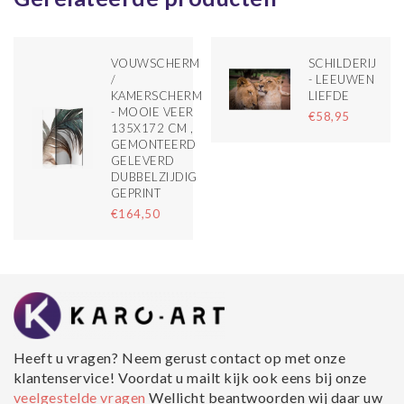
VOUWSCHERM
SCHILDERIJ
S
/
- LEEUWEN
KAMERSCHERM
LIEFDE
T
- MOOIE VEER
€58,95
135X172 CM ,
GEMONTEERD
GELEVERD
DUBBELZIJDIG
GEPRINT
€164,50
Heeft u vragen? Neem gerust contact op met onze
klantenservice! Voordat u mailt kijk ook eens bij onze
veelgestelde vragen
Wellicht beantwoorden wij daar uw