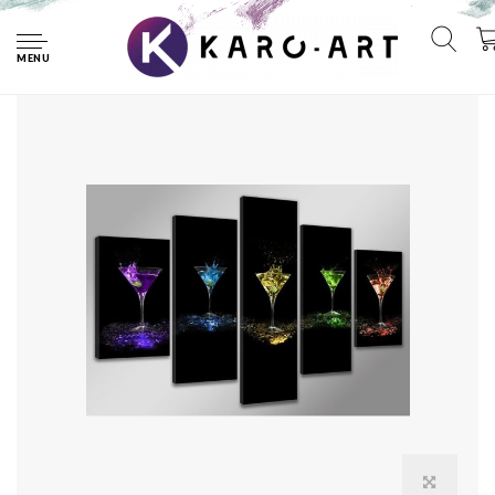
Home
Schilderij - Cocktails, Multi-gekleurd, 200X100cm, 5luik
MENU