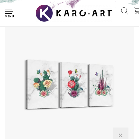
Home
Schilderij - Cactussen, 120x80cm, 3 luik
MENU