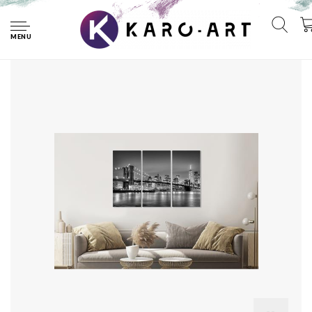
Home
Schilderij - Brooklyn Bridge in zwart en wit, 3 luik, 120x80cm
premium print
MENU