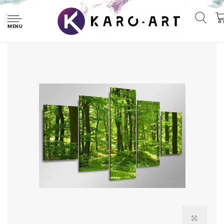
Home
Schilderij - Bos, Groen, 160X80cm, 5luik
MENU