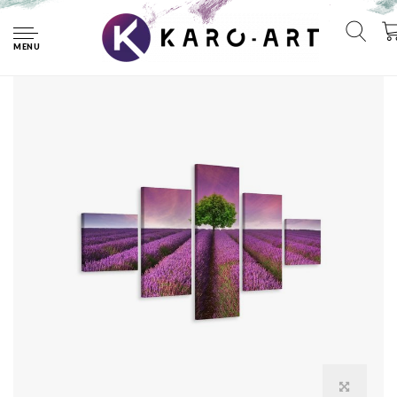
Home
Schilderij - Boom in een lavendelveld, 5luik, premium print
MENU