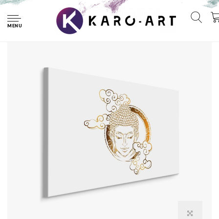
Home
Schilderij - Boeddha in de Wolken, Premium Print, 5 maten
MENU