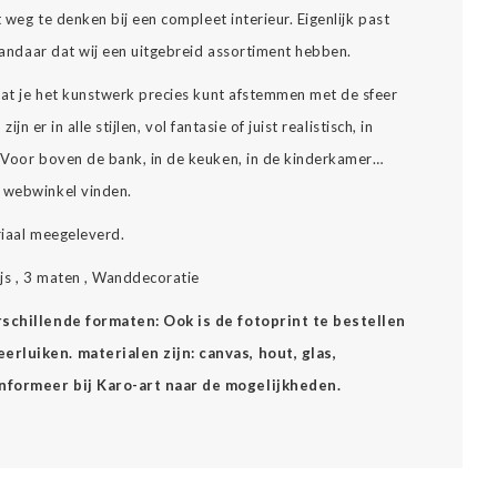
t weg te denken bij een compleet interieur. Eigenlijk past
 vandaar dat wij een uitgebreid assortiment hebben.
 dat je het kunstwerk precies kunt afstemmen met de sfeer
zijn er in alle stijlen, vol fantasie of juist realistisch, in
… Voor boven de bank, in de keuken, in de kinderkamer…
e webwinkel vinden.
riaal meegeleverd.
ijs , 3 maten , Wanddecoratie
erschillende formaten: Ook is de fotoprint te bestellen
rluiken. materialen zijn: canvas, hout, glas,
Informeer bij Karo-art naar de mogelijkheden.