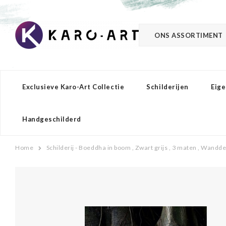
ONS ASSORTIMENT
Exclusieve Karo-Art Collectie
Schilderijen
Eige
Handgeschilderd
Home
Schilderij - Boeddha in boom , Zwart grijs , 3 maten , Wandd