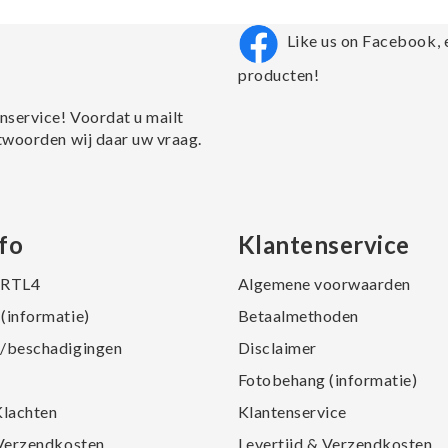
Like us on Facebook, 
producten!
nservice! Voordat u mailt
twoorden wij daar uw vraag.
fo
Klantenservice
j RTL4
Algemene voorwaarden
(informatie)
Betaalmethoden
/beschadigingen
Disclaimer
Fotobehang (informatie)
Klachten
Klantenservice
 Verzendkosten
Levertijd & Verzendkosten