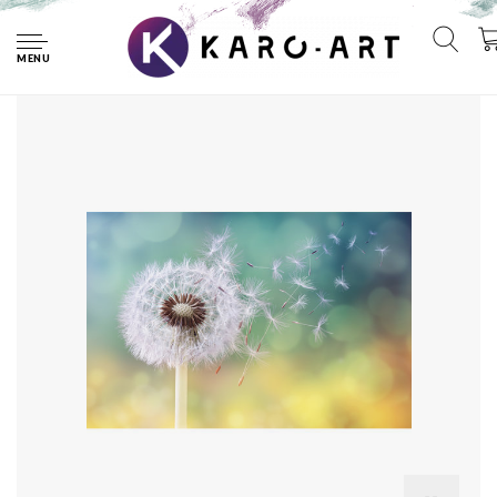
Home
Schilderij - Betoverende Paardenbloem, haal de zomer in
huis, Premium Print, verpakt in stevige kartonnen doos
MENU