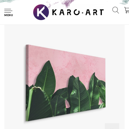
Home
Schilderij - Bananenblad op roze achtergrond, 4 maten,
premium print
MENU