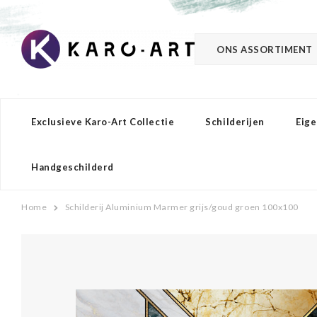
ONS ASSORTIMENT
Exclusieve Karo-Art Collectie
Schilderijen
Eige
Handgeschilderd
Home
Schilderij Aluminium Marmer grijs/goud groen 100x100