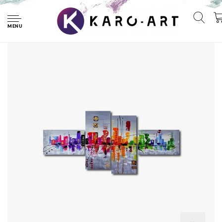
Home
Schilderij - Abstract Skyline, Multi-gekleurd, 160X70cm,
4luik
MENU