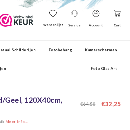
Wensenlijst
Service
Account
Cart
etaal Schilderijen
Fotobehang
Kamerschermen
ijen
Foto Glas Art
od/Geel, 120X40cm,
€32,25
€64,50
uik
Meer info...