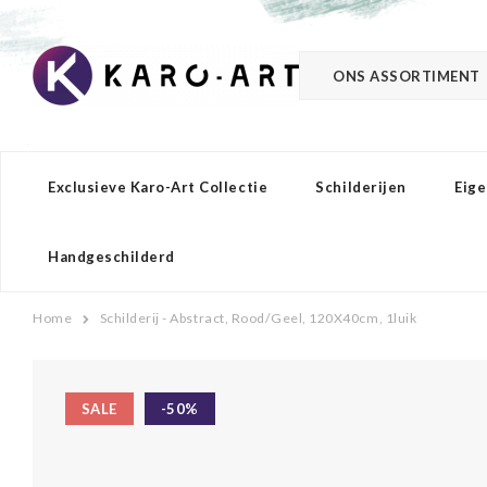
ONS ASSORTIMENT
Exclusieve Karo-Art Collectie
Schilderijen
Eige
Handgeschilderd
Home
Schilderij - Abstract, Rood/Geel, 120X40cm, 1luik
SALE
-50%