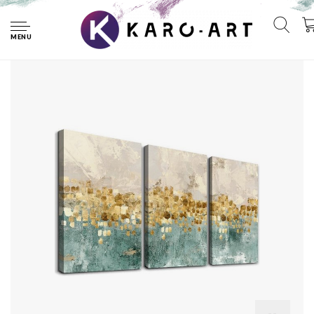
Home
Schilderij - Abstract in het weiland, 120x80 cm. 3 luik,
wanddecoratie
MENU