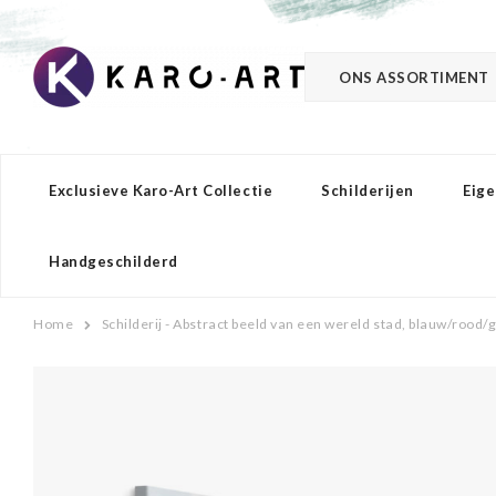
ONS ASSORTIMENT
Exclusieve Karo-Art Collectie
Schilderijen
Eige
Handgeschilderd
Home
Schilderij - Abstract beeld van een wereld stad, blauw/rood/g