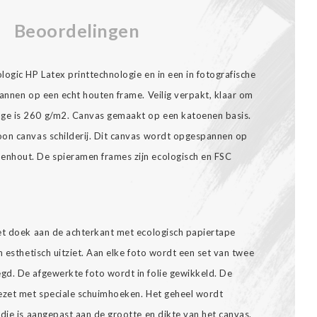
Beoordelingen
ogic HP Latex printtechnologie en in een in fotografische
annen op een echt houten frame. Veilig verpakt, klaar om
ge is 260 g/m2. Canvas gemaakt op een katoenen basis.
oon canvas schilderij. Dit canvas wordt opgespannen op
nhout. De spieramen frames zijn ecologisch en FSC
et doek aan de achterkant met ecologisch papiertape
n esthetisch uitziet. Aan elke foto wordt een set van twee
gd. De afgewerkte foto wordt in folie gewikkeld. De
gezet met speciale schuimhoeken. Het geheel wordt
die is aangepast aan de grootte en dikte van het canvas.