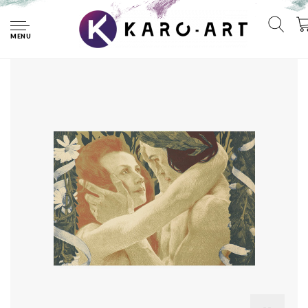
Home
Poster - L'Énigme (Het Enigma), 1898 Henri Bellery-
Desfontaines, premium Print
MENU