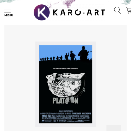
Home
Poster- Platoon, The first casualty of war is innocence,
Originele Filmposter , Premium Print, Professioneel Fotopapier
MENU