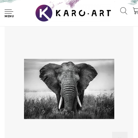
Home
Poster - Olifant komt op je af, zwart/wit, Premium print,
verpakt in kartonnen rolkoker
MENU