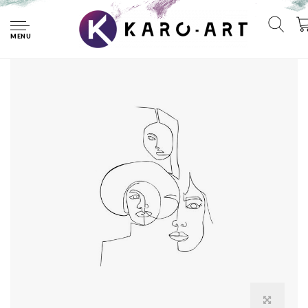
Home
Poster - Line Art Vrouwen, Premium Print, Lijnenspel
MENU