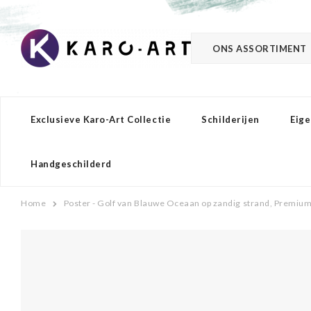
ONS ASSORTIMENT
Exclusieve Karo-Art Collectie
Schilderijen
Eige
Handgeschilderd
Home
Poster - Golf van Blauwe Oceaan op zandig strand, Premium