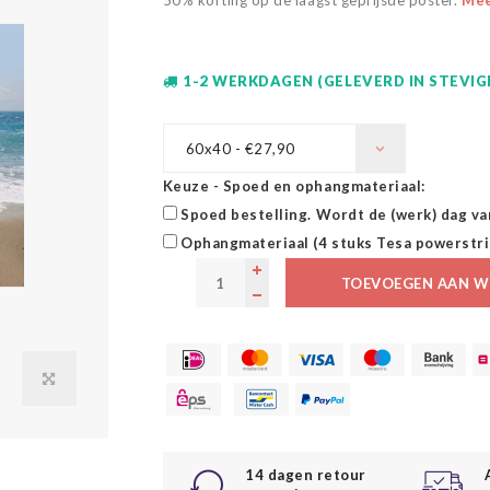
50% korting op de laagst geprijsde poster.
Meer
1-2 WERKDAGEN (GELEVERD IN STEVI
60x40 - €27,90
Keuze - Spoed en ophangmateriaal:
Spoed bestelling. Wordt de (werk) dag va
Ophangmateriaal (4 stuks Tesa powerstri
TOEVOEGEN AAN W
14 dagen retour