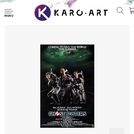
Home
Poster - Ghostbusters, 1984, Originele Filmposter, Premium
Print, Professioneel Fotopapier
MENU