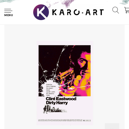
Home
Poster - Clint Eastwood - Dirty Harry, Originele Filmposter,
Premium Print, Professioneel Fotopapier
MENU