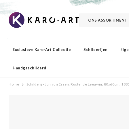
ONS ASSORTIMENT
Exclusieve Karo-Art Collectie
Schilderijen
Eige
Handgeschilderd
Home
Schilderij - Jan van Essen, Rustende Leeuwin, 80x60cm. 188