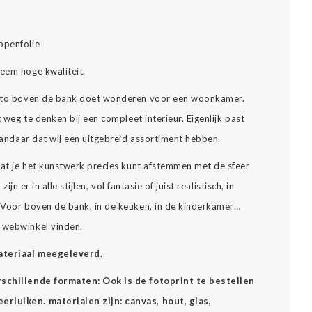
ppenfolie
reem hoge kwaliteit.
 foto boven de bank doet wonderen voor een woonkamer.
t weg te denken bij een compleet interieur. Eigenlijk past
 vandaar dat wij een uitgebreid assortiment hebben.
 dat je het kunstwerk precies kunt afstemmen met de sfeer
zijn er in alle stijlen, vol fantasie of juist realistisch, in
… Voor boven de bank, in de keuken, in de kinderkamer…
e webwinkel vinden.
materiaal meegeleverd.
erschillende formaten: Ook is de fotoprint te bestellen
rluiken. materialen zijn: canvas, hout, glas,