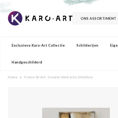
ONS ASSORTIMENT
Exclusieve Karo-Art Collectie
Schilderijen
Eige
Handgeschilderd
Home
Frame 3D Art - Gouden Abstractie 25X60cm