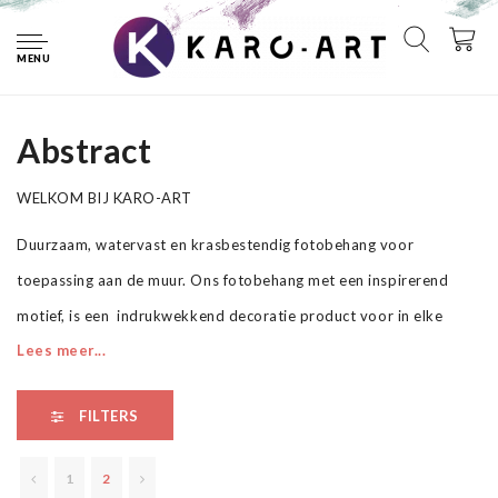
Home
Fotobehang
Abstract
MENU
Abstract
Abstract
WELKOM BIJ KARO-ART
Duurzaam, watervast en krasbestendig fotobehang voor
toepassing aan de muur. Ons fotobehang met een inspirerend
motief, is een indrukwekkend decoratie product voor in elke
Lees meer...
ruimte. Het fotobehang kan in elke ruimte worden opgehangen,
zelfs in de badkamer of keuken. levendige kleuren, zorgt ervoor
FILTERS
dat met ons fotobehang uw ruimte ruimtelijker oogt.
1
2