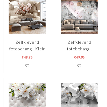
Zelfklevend
Zelfklevend
fotobehang - Klein
fotobehang -
wonder, orchidee,
Driehoeksperspectief,
€49,95
€49,95
8 maten, premium
8 maten, premium
print
print