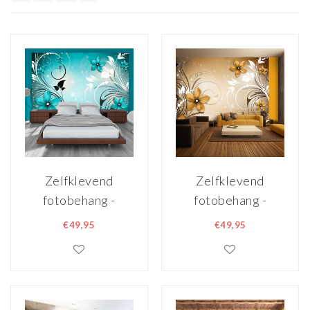
Zelfklevend
Zelfklevend
fotobehang -
fotobehang -
Turquoise
Amberkleurig
€49,95
€49,95
bloesem, 8 maten,
bloesem, 8 maten,
premium print
premium print