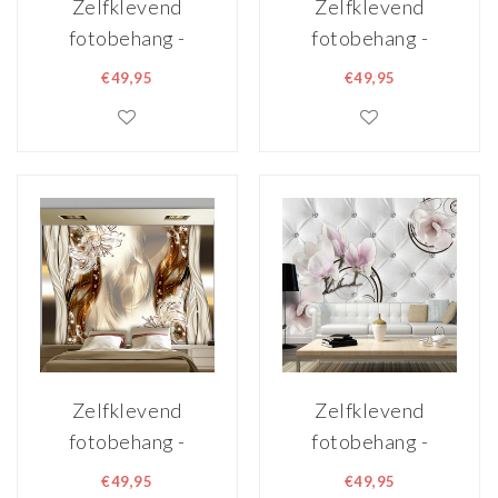
Zelfklevend
Zelfklevend
fotobehang -
fotobehang -
Abstracte
Bruine symfonie, 8
€49,95
€49,95
luchtspiegeling, 8
maten, premium
maten, premium
print
print
Zelfklevend
Zelfklevend
fotobehang -
fotobehang -
Etherische glans, 8
Kersenbloesem
€49,95
€49,95