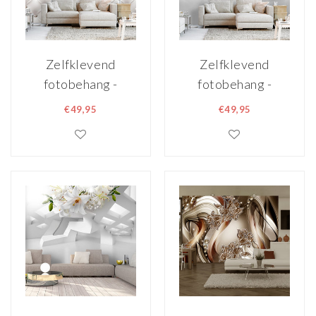
Zelfklevend
Zelfklevend
fotobehang -
fotobehang -
Elegante prinses,
Verloren in chaos,
€49,95
€49,95
lelies, 8 maten,
lelies, 8 maten,
premium print
premium print