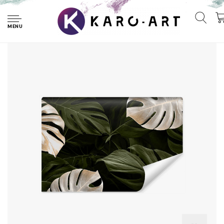
Home
Fotobehang - Wit en groene monstera bladeren, premium
print, inclusief behanglijm
MENU