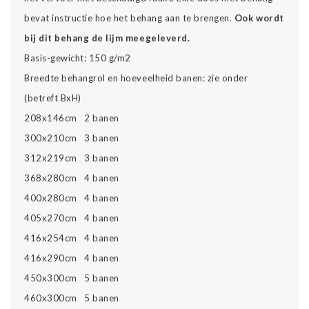
bevat instructie hoe het behang aan te brengen.
Ook wordt
bij dit behang de lijm meegeleverd.
Basis-gewicht: 150 g/m2
Breedte behangrol en hoeveelheid banen: zie onder
(betreft BxH)
208x146cm 2 banen
300x210cm 3 banen
312x219cm 3 banen
368x280cm 4 banen
400x280cm 4 banen
405x270cm 4 banen
416x254cm 4 banen
416x290cm 4 banen
450x300cm 5 banen
460x300cm 5 banen