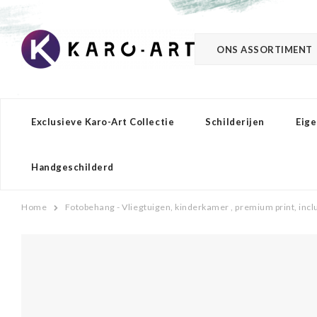
ONS ASSORTIMENT
Exclusieve Karo-Art Collectie
Schilderijen
Eige
Handgeschilderd
Home
Fotobehang - Vliegtuigen, kinderkamer , premium print, incl