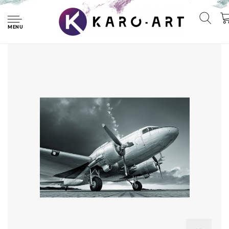
Home
Fotobehang - Vintage vliegtuig zwart-wit, premium print,
inclusief behanglijm
MENU