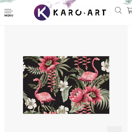
Home
Fotobehang - Tropische bloemen en Flamingo's Vintage, 11
maten, premium print, incl behanglijm
MENU