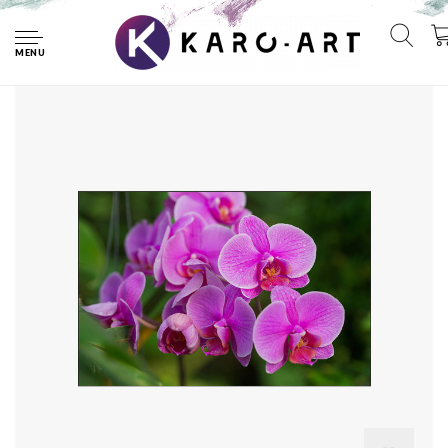
Home
Fotobehang - Roze Orchidee Bloesems, in 11 maten te
koop, premium print, incl behanglijm
MENU