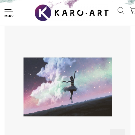
Home
Fotobehang - Prima Ballerina dansend voor de sterren, 11
maten, inclusief behanglijm
MENU