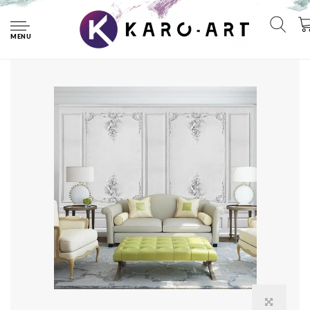
Home
Fotobehang - Paleis muur
MENU