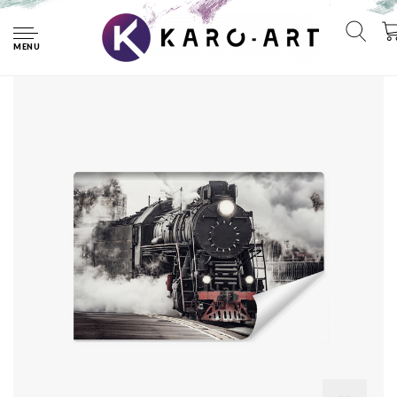
Home
Fotobehang - Oude Stoomlocomotief II, Komt zo je kamer
binnen rijden, incl behanglijm, 11 maten
MENU